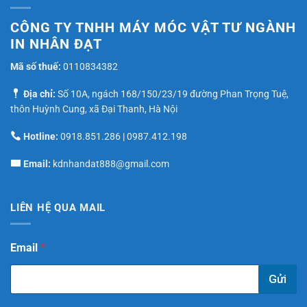
CÔNG TY TNHH MÁY MÓC VẬT TƯ NGÀNH
IN NHÂN ĐẠT
Mã số thuế:
0110834382
Địa chỉ:
Số 10A, ngách 168/150/23/19 đường Phan Trọng Tuệ,
thôn Huỳnh Cung, xã Đại Thanh, Hà Nội
Hotline:
0918.851.286
|
0987.412.198
Email:
kdnhandat888@gmail.com
LIÊN HỆ QUA MAIL
E
Email
*
m
a
Gửi
i
l