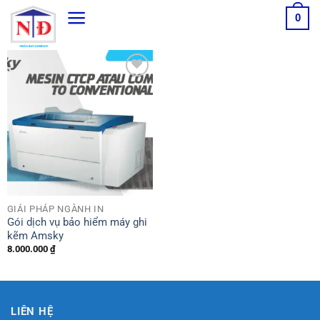
Bỏ
0
qua
nội
dung
Thêm
sản
phẩm
yêu
thích
GIẢI PHÁP NGÀNH IN
Gói dịch vụ bảo hiểm máy ghi
kẽm Amsky
8.000.000
₫
LIÊN HỆ