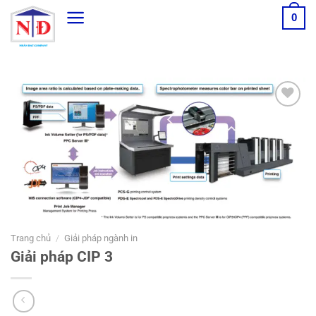
Bỏ
0
qua
nội
dung
Thêm
sản
phẩm
yêu
thích
Trang chủ
/
Giải pháp ngành in
Giải pháp CIP 3