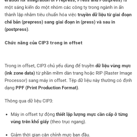
eration for Integration of Prepress, Press and Postpress)
là
một sáng kiến do một nhóm các công ty trong ngành in ấn
thành lập nhằm tiêu chuẩn hóa việc
truyền dữ liệu từ giai đoạn
chế bản (prepress) sang giai đoạn in (press) và sau in
(postpress)
.
Chức năng của CIP3 tr
ong in offset
Trong in offset, CIP3 chủ yếu dùng để truyền
dữ liệu vùng mực
(ink zone data)
từ phần mềm dàn trang hoặc RIP (Raster Image
Processor) sang máy in offset. Tệp dữ liệu này thường có định
dạng
PPF (Print Production Format)
.
Thông qua dữ liệu CIP3:
Máy in offset tự động
thiết lập lượng mực cần cấp ở từng
vùng trên khổ giấy
(theo trục ngang).
Giảm thời gian cân chỉnh mực ban đầu.