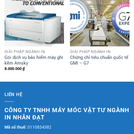
Thêm
Thêm
sản
sản
phẩm
phẩm
yêu
yêu
thích
thích
GIẢI PHÁP NGÀNH IN
GIẢI PHÁP NGÀNH IN
Gói dịch vụ bảo hiểm máy ghi
Chứng chỉ tiêu chuẩn quốc tế
kẽm Amsky
GMI – G7
8.000.000
₫
LIÊN HỆ
CÔNG TY TNHH MÁY MÓC VẬT TƯ NGÀNH
IN NHÂN ĐẠT
Mã số thuế:
0110834382