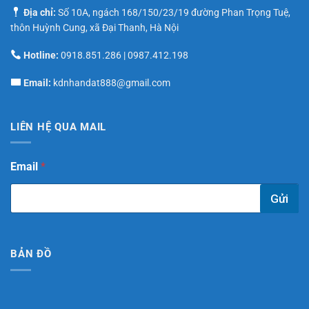
Địa chỉ:
Số 10A, ngách 168/150/23/19 đường Phan Trọng Tuệ,
thôn Huỳnh Cung, xã Đại Thanh, Hà Nội
Hotline:
0918.851.286
|
0987.412.198
Email:
kdnhandat888@gmail.com
LIÊN HỆ QUA MAIL
E
Email
*
m
a
Gửi
i
l
*
E
BẢN ĐỒ
m
a
i
l