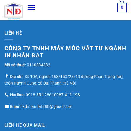
Bỏ
0
qua
nội
dung
LIÊN HỆ
CÔNG TY TNHH MÁY MÓC VẬT TƯ NGÀNH
IN NHÂN ĐẠT
Mã số thuế:
0110834382
Địa chỉ:
Số 10A, ngách 168/150/23/19 đường Phan Trọng Tuệ,
thôn Huỳnh Cung, xã Đại Thanh, Hà Nội
Hotline:
0918.851.286
|
0987.412.198
Email:
kdnhandat888@gmail.com
LIÊN HỆ QUA MAIL