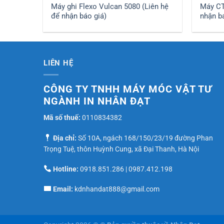
Máy ghi Flexo Vulcan 5080 (Liên hệ
Máy CT
để nhận báo giá)
nhận b
LIÊN HỆ
CÔNG TY TNHH MÁY MÓC VẬT TƯ
NGÀNH IN NHÂN ĐẠT
Mã số thuế:
0110834382
Địa chỉ:
Số 10A, ngách 168/150/23/19 đường Phan
Trọng Tuệ, thôn Huỳnh Cung, xã Đại Thanh, Hà Nội
Hotline:
0918.851.286
|
0987.412.198
Email:
kdnhandat888@gmail.com