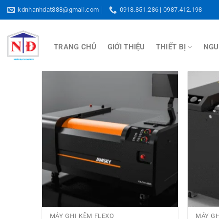
Bỏ
kdnhanhdat888@gmail.com
0918.851.286 | 0987.412.198
qua
nội
dung
THIẾT BỊ
NGU
TRANG CHỦ
GIỚI THIỆU
Thêm
sản
phẩm
yêu
thích
MÁY GHI KẼM FLEXO
MÁY GH