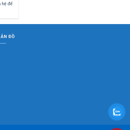
n hệ để
BẢN ĐỒ