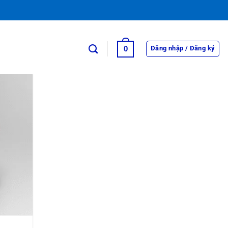
0
Đăng nhập / Đăng ký
Thêm
sản
phẩm
yêu
thích