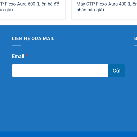
P Flexo Aura 600 (Liên hệ để
Máy CTP Flexo Aura 400 (Liê
áo giá)
nhận báo giá)
LIÊN HỆ QUA MAIL
*
Email
*
E
m
Gửi
a
i
l
*