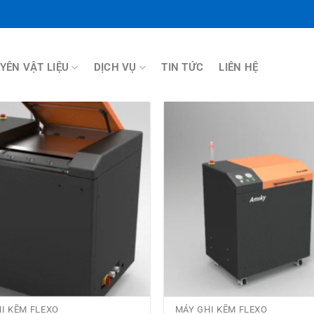
YÊN VẬT LIỆU
DỊCH VỤ
TIN TỨC
LIÊN HỆ
Thêm
sản
phẩm
yêu
thích
I KẼM FLEXO
MÁY GHI KẼM FLEXO