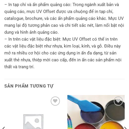
– In tạp chí và ấn phẩm quảng cáo: Trong ngành xuất bản và
quảng cáo, mực UV Offset được ưa chuộng để in tạp chí,
catalogue, brochure, và các ấn phẩm quảng cáo khác. Mực UV
mang lại độ tương phản cao và chi tiết sắc nét, làm nổi bật nội
dung và hình ảnh quảng cáo.
– In trên các vật liệu đặc biệt: Mực UV Offset có thể in trên
các vật liệu đặc biệt như nhựa, kim loại, kính, và gỗ. Điều này
mở ra nhiều cơ hội cho các ứng dụng in ấn đa dạng, từ sản
xuất thẻ nhựa, thiệp mời cao cấp, đến in ấn các sản phẩm nội
thất và trang trí.
SẢN PHẨM TƯƠNG TỰ
Thêm
Thêm
sản
sản
phẩm
phẩm
yêu
yêu
thích
thích