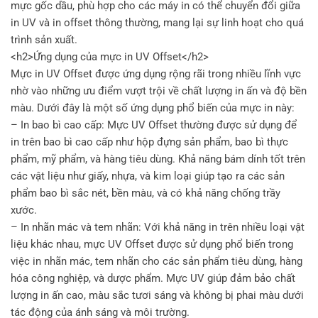
mực gốc dầu, phù hợp cho các máy in có thể chuyển đổi giữa
in UV và in offset thông thường, mang lại sự linh hoạt cho quá
trình sản xuất.
<h2>Ứng dụng của mực in UV Offset</h2>
Mực in UV Offset được ứng dụng rộng rãi trong nhiều lĩnh vực
nhờ vào những ưu điểm vượt trội về chất lượng in ấn và độ bền
màu. Dưới đây là một số ứng dụng phổ biến của mực in này:
– In bao bì cao cấp: Mực UV Offset thường được sử dụng để
in trên bao bì cao cấp như hộp đựng sản phẩm, bao bì thực
phẩm, mỹ phẩm, và hàng tiêu dùng. Khả năng bám dính tốt trên
các vật liệu như giấy, nhựa, và kim loại giúp tạo ra các sản
phẩm bao bì sắc nét, bền màu, và có khả năng chống trầy
xước.
– In nhãn mác và tem nhãn: Với khả năng in trên nhiều loại vật
liệu khác nhau, mực UV Offset được sử dụng phổ biến trong
việc in nhãn mác, tem nhãn cho các sản phẩm tiêu dùng, hàng
hóa công nghiệp, và dược phẩm. Mực UV giúp đảm bảo chất
lượng in ấn cao, màu sắc tươi sáng và không bị phai màu dưới
tác động của ánh sáng và môi trường.