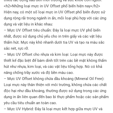
<h2>Những loại mực in UV Offset phổ biến hiện nay</h2>
Hiện nay, có một số loại mực in UV Offset phổ biến được sử
dụng rộng rãi trong ngành in ấn, mỗi loại phù hợp với các ứng
dụng và vật liệu in khác nhau:
– Mực UV Offset tiêu chuẩn: Đây là loại mực UV phổ biến
nhất, được sử dụng chủ yếu cho in trên giấy và các vật liệu
thấm hút. Mực này khô nhanh dưới tia UV và tạo ra màu sắc
sắc nét, rực rỡ.
– Mực UV Offset cho nhựa và kim loại: Loại mực này được
thiết kế đặc biệt để bám dính tốt trên các bề mặt không thấm
hút như nhựa, kim loại, và các vật liệu tổng hợp. Nó có khả
năng chống trầy xước và độ bền màu cao.
– Mực UV Offset không chứa dầu khoáng (Mineral Oil Free):
Loại mực này thân thiện với môi trường, không chứa các chất
độc hại như dầu khoáng, thường được sử dụng trong các ứng
dụng in ấn liên quan đến bao bì thực phẩm hoặc các sản phẩm
yêu cầu tiêu chuẩn an toàn cao.
– Mực UV Hybrid: Đây là loại mực kết hợp giữa mực UV và