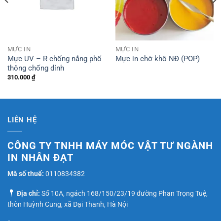
MỰC IN
MỰC IN
Mực UV – R chống nắng phổ
Mực in chờ khô NĐ (POP)
thông chống dính
310.000
₫
LIÊN HỆ
CÔNG TY TNHH MÁY MÓC VẬT TƯ NGÀNH
IN NHÂN ĐẠT
Mã số thuế:
0110834382
Địa chỉ:
Số 10A, ngách 168/150/23/19 đường Phan Trọng Tuệ,
thôn Huỳnh Cung, xã Đại Thanh, Hà Nội