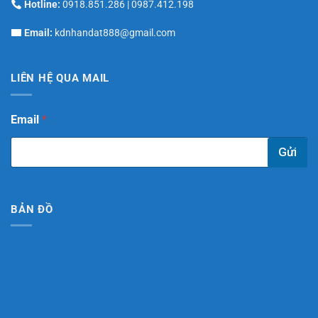
Hotline:
0918.851.286
|
0987.412.198
Email:
kdnhandat888@gmail.com
LIÊN HỆ QUA MAIL
*
Email
*
E
m
Gửi
a
i
l
*
BẢN ĐỒ