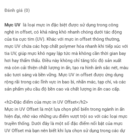
Đánh giá (0)
Mực UV
là loại mực in đặc biệt được sử dụng trong công
nghệ in offset, có khả năng khô nhanh chóng dưới tác động
của tia cực tím (UV). Khác với mực in offset thông thường,
mực UV chứa các hợp chất polymer hóa nhanh khi tiếp xúc với
tia UV, giúp mực khô ngay lập tức mà không cần thời gian bay
hơi hay thẩm thấu. Điều này không chỉ tăng tốc độ sản xuất
mà còn cải thiện chất lượng in ấn, tạo ra hình ảnh sắc nét, màu
sắc tươi sáng và bền vững. Mực UV in offset được ứng dụng
rộng rãi trong các lĩnh vực in bao bì, nhãn mác, tạp chí, và các
sản phẩm yêu cầu độ bền cao và chất lượng in ấn cao cấp.
<h2>Đặc điểm của mực in UV Offset</h2>
Mực in UV Offset là một lựa chọn phổ biến trong ngành in ấn
hiện đại, nhờ vào những ưu điểm vượt trội so với các loại mực
truyền thống. Dưới đây là một số đặc điểm nổi bật của mực
UV Offset mà bạn nên biết khi lựa chọn sử dụng trong các dự