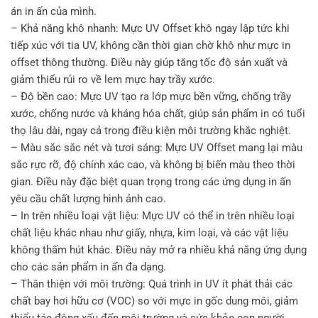
án in ấn của mình.
– Khả năng khô nhanh: Mực UV Offset khô ngay lập tức khi
tiếp xúc với tia UV, không cần thời gian chờ khô như mực in
offset thông thường. Điều này giúp tăng tốc độ sản xuất và
giảm thiểu rủi ro về lem mực hay trầy xước.
– Độ bền cao: Mực UV tạo ra lớp mực bền vững, chống trầy
xước, chống nước và kháng hóa chất, giúp sản phẩm in có tuổi
thọ lâu dài, ngay cả trong điều kiện môi trường khắc nghiệt.
– Màu sắc sắc nét và tươi sáng: Mực UV Offset mang lại màu
sắc rực rỡ, độ chính xác cao, và không bị biến màu theo thời
gian. Điều này đặc biệt quan trọng trong các ứng dụng in ấn
yêu cầu chất lượng hình ảnh cao.
– In trên nhiều loại vật liệu: Mực UV có thể in trên nhiều loại
chất liệu khác nhau như giấy, nhựa, kim loại, và các vật liệu
không thấm hút khác. Điều này mở ra nhiều khả năng ứng dụng
cho các sản phẩm in ấn đa dạng.
– Thân thiện với môi trường: Quá trình in UV ít phát thải các
chất bay hơi hữu cơ (VOC) so với mực in gốc dung môi, giảm
thiểu tác động xấu đến môi trường và sức khỏe con người.