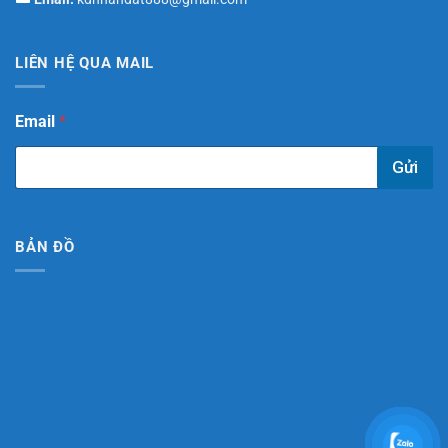
LIÊN HỆ QUA MAIL
*
Email
*
E
m
Gửi
a
i
l
*
BẢN ĐỒ