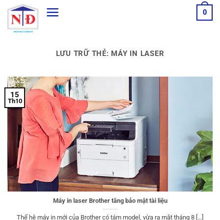
Bỏ
0
qua
nội
dung
LƯU TRỮ THẺ:
MÁY IN LASER
15
Th10
Máy in laser Brother tăng bảo mật tài liệu
Thế hệ máy in mới của Brother có tám model, vừa ra mắt tháng 8 [...]