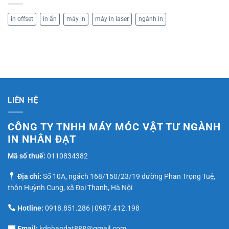
in offset
in ấn
máy in
máy in laser
ngành in
LIÊN HỆ
CÔNG TY TNHH MÁY MÓC VẬT TƯ NGÀNH
IN NHÂN ĐẠT
Mã số thuế:
0110834382
Địa chỉ:
Số 10A, ngách 168/150/23/19 đường Phan Trọng Tuệ,
thôn Huỳnh Cung, xã Đại Thanh, Hà Nội
Hotline:
0918.851.286
|
0987.412.198
Email:
kdnhandat888@gmail.com