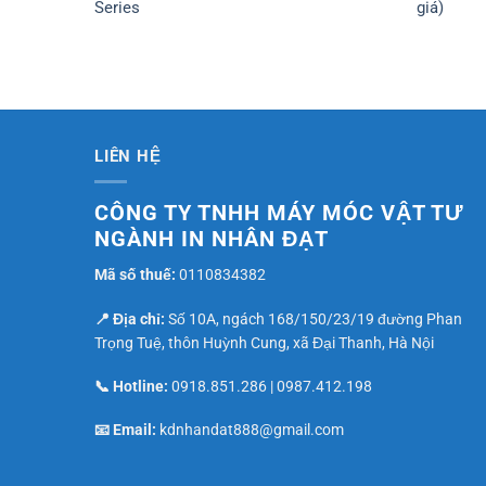
Series
giá)
LIÊN HỆ
CÔNG TY TNHH MÁY MÓC VẬT TƯ
NGÀNH IN NHÂN ĐẠT
Mã số thuế:
0110834382
📍 Địa chỉ:
Số 10A, ngách 168/150/23/19 đường Phan
Trọng Tuệ, thôn Huỳnh Cung, xã Đại Thanh, Hà Nội
📞 Hotline:
0918.851.286
|
0987.412.198
📧 Email:
kdnhandat888@gmail.com