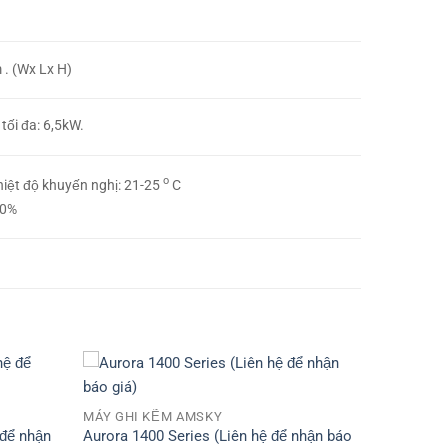
. (Wx Lx H)
tối đa: 6,5kW.
o
hiệt độ khuyến nghị: 21-25
C
70%
MÁY GHI KẼM AMSKY
 để nhận
Aurora 1400 Series (Liên hệ để nhận báo