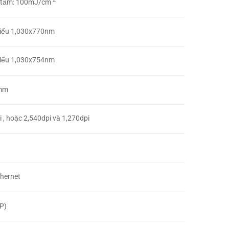
a tấm: 100mJ/cm
thiểu 1,030x770nm
thiểu 1,030x754nm
4mm
 , hoặc 2,540dpi và 1,270dpi
hernet
(P)