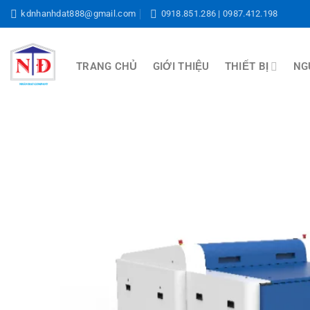
Bỏ
kdnhanhdat888@gmail.com
0918.851.286 | 0987.412.198
qua
nội
dung
THIẾT BỊ
NG
TRANG CHỦ
GIỚI THIỆU