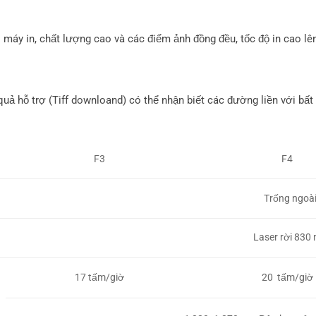
i máy in, chất lượng cao và các điểm ảnh đồng đều, tốc độ in cao lê
uả hỗ trợ (Tiff downloand) có thể nhận biết các đường liền với bất
F3
F4
Trống ngoà
Laser rời 830
17 tấm/giờ
20 tấm/giờ