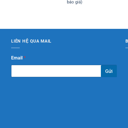
báo giá)
LIÊN HỆ QUA MAIL
E
Email
*
m
a
Gửi
i
l