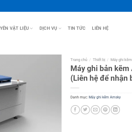
YÊN VẬT LIỆU
DỊCH VỤ
TIN TỨC
LIÊN HỆ
Trang chủ
/
Thiết bị
/
Máy ghi kẽ
Máy ghi bản kẽm 
Thêm
(Liên hệ để nhận 
sản
phẩm
yêu
thích
Danh mục:
Máy ghi kẽm Amsky