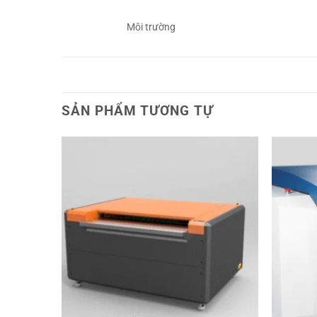
Môi trường
SẢN PHẨM TƯƠNG TỰ
Thêm
Thêm
sản
sản
phẩm
phẩm
yêu
yêu
thích
thích