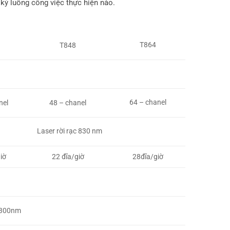
 kỳ luồng công việc thực hiện nào.
T864
T848
64 – chanel
nel
48 – chanel
Laser rời rạc 830 nm
iờ
22 đĩa/giờ
28đĩa/giờ
0x300nm