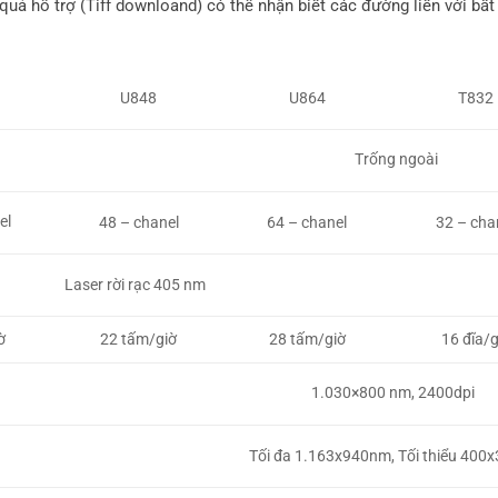
uả hỗ trợ (Tiff downloand) có thể nhận biết các đường liền với bất
U848
U864
T832
Trống ngoài
el
48 – chanel
64 – chanel
32 – cha
Laser rời rạc 405 nm
ờ
22 tấm/giờ
28 tấm/giờ
16 đĩa/g
1.030×800 nm, 2400dpi
Tối đa 1.163x940nm, Tối thiểu 40