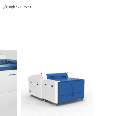
o
huyến nghị: 21-25
C
Thêm
Thêm
sản
sản
phẩm
phẩm
yêu
yêu
thích
thích