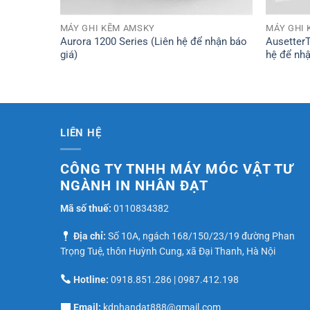
MÁY GHI KẼM AMSKY
MÁY GHI
 nhận báo
Aurora 1200 Series (Liên hệ để nhận báo
AusetterT
giá)
hệ để nhậ
LIÊN HỆ
CÔNG TY TNHH MÁY MÓC VẬT TƯ
NGÀNH IN NHÂN ĐẠT
Mã số thuế:
0110834382
Địa chỉ:
Số 10A, ngách 168/150/23/19 đường Phan
Trọng Tuệ, thôn Huỳnh Cung, xã Đại Thanh, Hà Nội
Hotline:
0918.851.286
|
0987.412.198
Email:
kdnhandat888@gmail.com