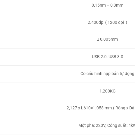
0,15nm – 0,3mm
2.400dpi ( 1200 dpi )
± 0,005mm
USB 2.0, USB 3.0
Có cấu hình nạp bản tự động
1,200KG
2,127 x1,610×1.058 mm.( Rộng x Dài
Một pha: 220V, Công suất: 4k