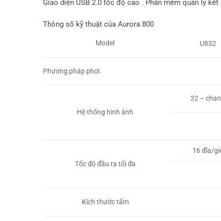
Giao diện USB 2.0 tốc độ cao . Phần mềm quản lý kết q
Thông số kỹ thuật của Aurora 800
Model
U832
Phương pháp phơi
32 – chan
Hệ thống hình ảnh
16 đĩa/gi
Tốc độ đầu ra tối đa
Kích thước tấm