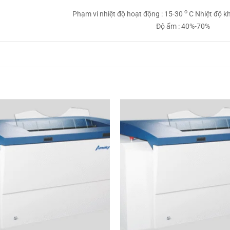
o
Phạm vi nhiệt độ hoạt động : 15-30
C Nhiệt độ k
Độ ẩm : 40%-70%
Thêm
sản
phẩm
yêu
thích