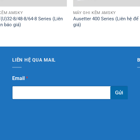
 KẼM AMSKY
MÁY GHI KẼM AMSKY
(U)32-8/48-8/64-8 Series (Liên
Ausetter 400 Series (Liên hệ để
n báo giá)
giá)
LIÊN HỆ QUA MAIL
*
Email
*
E
m
Gửi
a
i
l
E
m
a
i
l